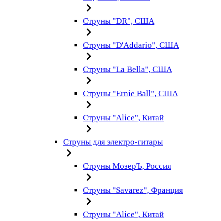
Струны "DR", США
Струны "D'Addario", США
Струны "La Bella", США
Струны "Ernie Ball", США
Струны "Alice", Китай
Струны для электро-гитары
Струны МозерЪ, Россия
Струны "Savarez", Франция
Струны "Alice", Китай