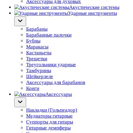
Аксессуары для духовых
Акустические системы
Ударные инструменты
Барабаны
Барабанные палочки
Бубны
Маракасы
Кастаньеты
Трещетки
Треугольники ударные
Тамбурины
Шейкерлеле
Аксессуары для барабанов
Конги
Аксессуары
Накладки (Гольпеадор)
Медиаторы гитарные
Суппорты для гитары
Гитарные демпферы