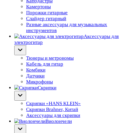
Каподастры
Камертоны
Порожки гитарные
Слайдер гитарный
Разные аксессуары для музыкальных
инструментов
Аксессуары для
электрогитар
Тюнеры и метрономы
Кабель для гитар
Комбики
Датчики
Микрофоны
Скрипки
Скрипки «HANS KLEIN»
Скрипки Brahner, Китай
Аксессуары для скрипки
Виолончели