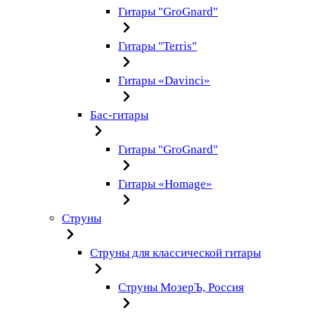
Гитары "GroGnard"
Гитары "Terris"
Гитары «Davinci»
Бас-гитары
Гитары "GroGnard"
Гитары «Homage»
Струны
Струны для классической гитары
Струны МозерЪ, Россия