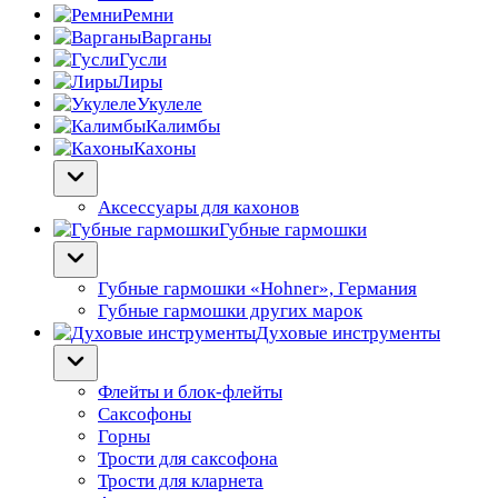
Ремни
Варганы
Гусли
Лиры
Укулеле
Калимбы
Кахоны
Аксессуары для кахонов
Губные гармошки
Губные гармошки «Hohner», Германия
Губные гармошки других марок
Духовые инструменты
Флейты и блок-флейты
Саксофоны
Горны
Трости для саксофона
Трости для кларнета