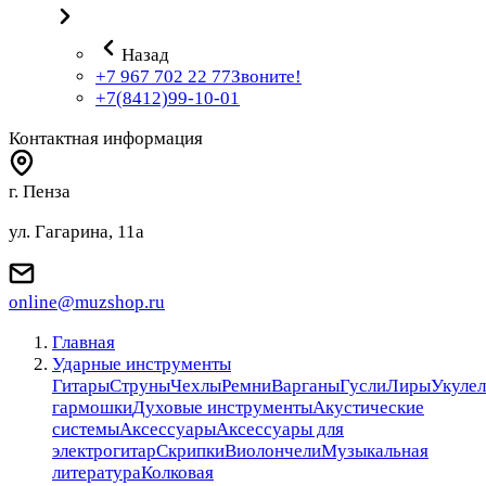
Назад
+7 967 702 22 77
Звоните!
+7(8412)99-10-01
Контактная информация
г. Пенза
ул. Гагарина, 11а
online@muzshop.ru
Главная
Ударные инструменты
Гитары
Струны
Чехлы
Ремни
Варганы
Гусли
Лиры
Укулел
гармошки
Духовые инструменты
Акустические
системы
Аксессуары
Аксессуары для
электрогитар
Скрипки
Виолончели
Музыкальная
литература
Колковая