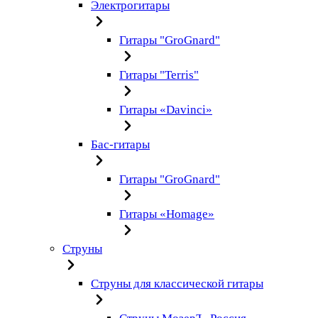
Электрогитары
Гитары "GroGnard"
Гитары "Terris"
Гитары «Davinci»
Бас-гитары
Гитары "GroGnard"
Гитары «Homage»
Струны
Струны для классической гитары