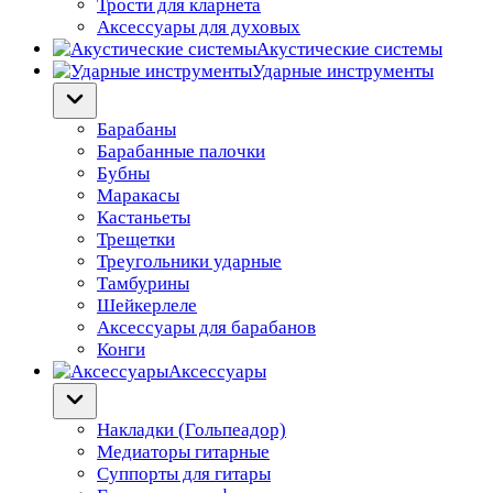
Трости для кларнета
Аксессуары для духовых
Акустические системы
Ударные инструменты
Барабаны
Барабанные палочки
Бубны
Маракасы
Кастаньеты
Трещетки
Треугольники ударные
Тамбурины
Шейкерлеле
Аксессуары для барабанов
Конги
Аксессуары
Накладки (Гольпеадор)
Медиаторы гитарные
Суппорты для гитары