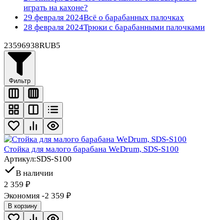
играть на кахоне?
29 февраля 2024
Всё о барабанных палочках
28 февраля 2024
Трюки с барабанными палочками
2359
6938
RUB
5
Фильтр
Стойка для малого барабана WeDrum, SDS-S100
Артикул:
SDS-S100
В наличии
2 359
₽
Экономия -2 359
₽
В корзину