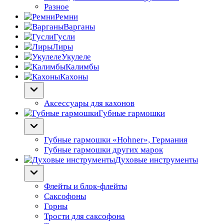
Разное
Ремни
Варганы
Гусли
Лиры
Укулеле
Калимбы
Кахоны
Аксессуары для кахонов
Губные гармошки
Губные гармошки «Hohner», Германия
Губные гармошки других марок
Духовые инструменты
Флейты и блок-флейты
Саксофоны
Горны
Трости для саксофона