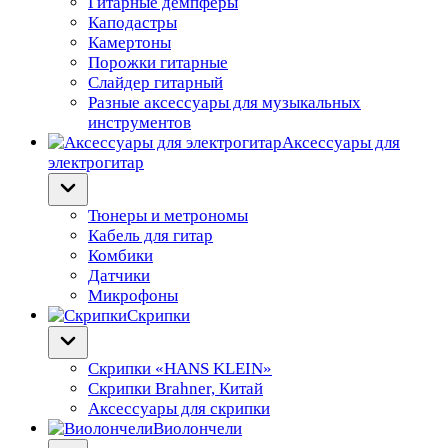
Гитарные демпферы
Каподастры
Камертоны
Порожки гитарные
Слайдер гитарный
Разные аксессуары для музыкальных
инструментов
Аксессуары для
электрогитар
Тюнеры и метрономы
Кабель для гитар
Комбики
Датчики
Микрофоны
Скрипки
Скрипки «HANS KLEIN»
Скрипки Brahner, Китай
Аксессуары для скрипки
Виолончели