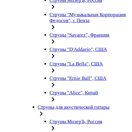
Струны МозерЪ, Россия
Струны "Музыкальная Корпорация
Федосов", г. Пенза
Струны "Savarez", Франция
Струны "D'Addario", США
Струны "La Bella", США
Струны "Ernie Ball", США
Струны "Alice", Китай
Струны для акустической гитары
Струны МозерЪ, Россия