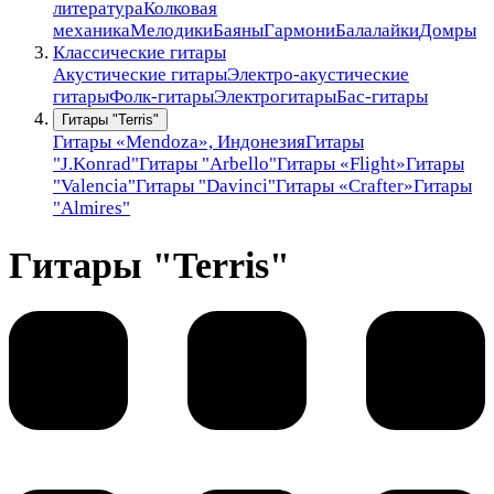
литература
Колковая
механика
Мелодики
Баяны
Гармони
Балалайки
Домры
Классические гитары
Акустические гитары
Электро-акустические
гитары
Фолк-гитары
Электрогитары
Бас-гитары
Гитары "Terris"
Гитары «Mendoza», Индонезия
Гитары
"J.Konrad"
Гитары "Arbello"
Гитары «Flight»
Гитары
"Valencia"
Гитары "Davinci"
Гитары «Crafter»
Гитары
"Almires"
Гитары "Terris"