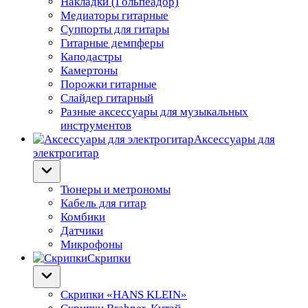
Накладки (Гольпеадор)
Медиаторы гитарные
Суппорты для гитары
Гитарные демпферы
Каподастры
Камертоны
Порожки гитарные
Слайдер гитарный
Разные аксессуары для музыкальных
инструментов
Аксессуары для
электрогитар
Тюнеры и метрономы
Кабель для гитар
Комбики
Датчики
Микрофоны
Скрипки
Скрипки «HANS KLEIN»