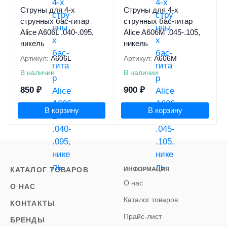
Струны для 4-х
Струны для 4-х
струнных бас-гитар
струнных бас-гитар
Alice A606L .040-.095,
Alice A606M .045-.105,
никель
никель
Артикул:
A606L
Артикул:
A606M
В наличии
В наличии
850
₽
900
₽
В корзину
В корзину
КАТАЛОГ ТОВАРОВ
ИНФОРМАЦИЯ
О нас
О НАС
Каталог товаров
КОНТАКТЫ
Прайс-лист
БРЕНДЫ