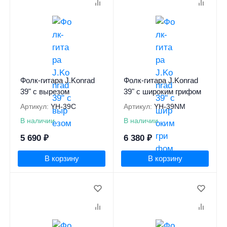
Фолк-гитара J.Konrad
Фолк-гитара J.Konrad
39" с вырезом
39" с широким грифом
Артикул:
YH-39C
Артикул:
YH-39NM
В наличии
В наличии
5 690
₽
6 380
₽
В корзину
В корзину