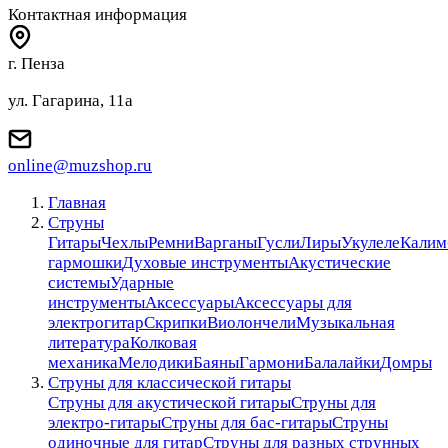
Контактная информация
г. Пенза
ул. Гагарина, 11а
online@muzshop.ru
Главная
Струны
Гитары
Чехлы
Ремни
Варганы
Гусли
Лиры
Укулеле
Калим
гармошки
Духовые инструменты
Акустические
системы
Ударные
инструменты
Аксессуары
Аксессуары для
электрогитар
Скрипки
Виолончели
Музыкальная
литература
Колковая
механика
Мелодики
Баяны
Гармони
Балалайки
Домры
Струны для классической гитары
Струны для акустической гитары
Струны для
электро-гитары
Струны для бас-гитары
Струны
одиночные для гитар
Струны для разных струнных