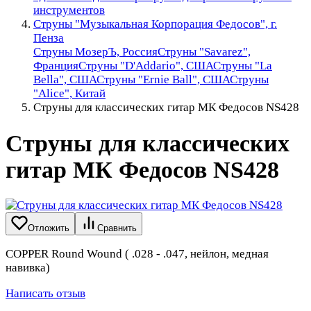
инструментов
Струны "Музыкальная Корпорация Федосов", г.
Пенза
Струны МозерЪ, Россия
Струны "Savarez",
Франция
Струны "D'Addario", США
Струны "La
Bella", США
Струны "Ernie Ball", США
Струны
"Alice", Китай
Струны для классических гитар МК Федосов NS428
Струны для классических
гитар МК Федосов NS428
Отложить
Сравнить
COPPER Round Wound ( .028 - .047, нейлон, медная
навивка)
Написать отзыв