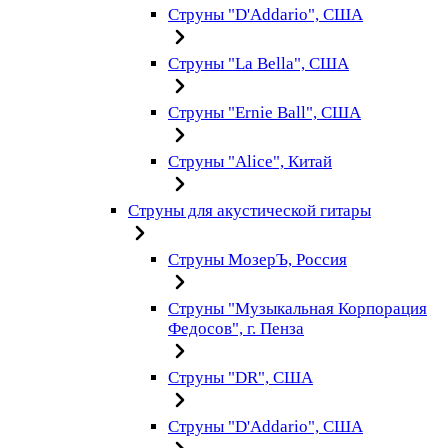
Струны "D'Addario", США
Струны "La Bella", США
Струны "Ernie Ball", США
Струны "Alice", Китай
Струны для акустической гитары
Струны МозерЪ, Россия
Струны "Музыкальная Корпорация
Федосов", г. Пенза
Струны "DR", США
Струны "D'Addario", США