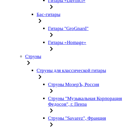
Гитары «Davinci»
Бас-гитары
Гитары "GroGnard"
Гитары «Homage»
Струны
Струны для классической гитары
Струны МозерЪ, Россия
Струны "Музыкальная Корпорация
Федосов", г. Пенза
Струны "Savarez", Франция