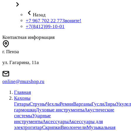
Назад
+7 967 702 22 77
Звоните!
+7(8412)99-10-01
Контактная информация
г. Пенза
ул. Гагарина, 11а
online@muzshop.ru
Главная
Кахоны
Гитары
Струны
Чехлы
Ремни
Варганы
Гусли
Лиры
Укулел
гармошки
Духовые инструменты
Акустические
системы
Ударные
инструменты
Аксессуары
Аксессуары для
электрогитар
Скрипки
Виолончели
Музыкальная