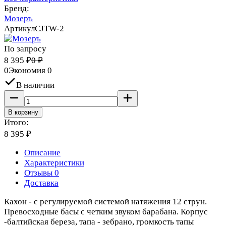
Бренд:
Мозеръ
Артикул
CJTW-2
По запросу
8 395
₽
0
₽
0
Экономия
0
В наличии
В корзину
Итого:
8 395
₽
Описание
Характеристики
Отзывы 0
Доставка
Кахон - с регулируемой системой натяжения 12 струн.
Превосходные басы с четким звуком барабана. Корпус
-балтийская береза, тапа - зебрано, громкость тапы