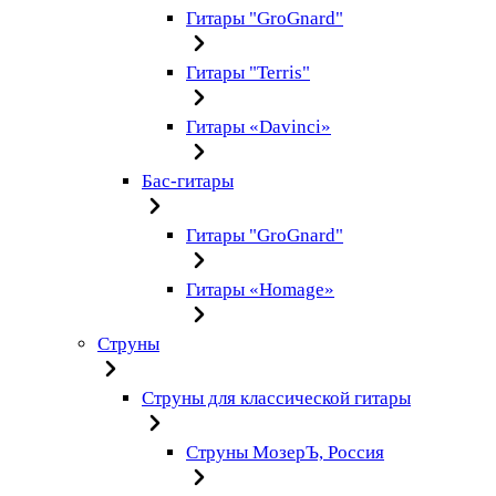
Гитары "GroGnard"
Гитары "Terris"
Гитары «Davinci»
Бас-гитары
Гитары "GroGnard"
Гитары «Homage»
Струны
Струны для классической гитары
Струны МозерЪ, Россия