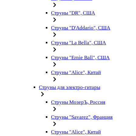
Струны "DR", США
Струны "D'Addario", США
Струны "La Bella", США
Струны "Ernie Ball", США
Струны "Alice", Китай
Струны для электро-гитары
Струны МозерЪ, Россия
Струны "Savarez", Франция
Струны "Alice", Китай